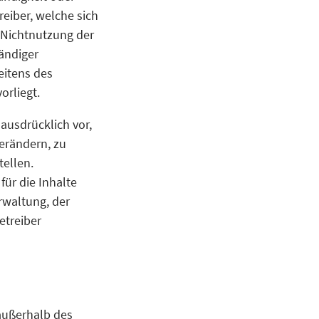
eiber, welche sich
r Nichtnutzung der
ändiger
eitens des
orliegt.
 ausdrücklich vor,
erändern, zu
tellen.
für die Inhalte
erwaltung, der
etreiber
 außerhalb des