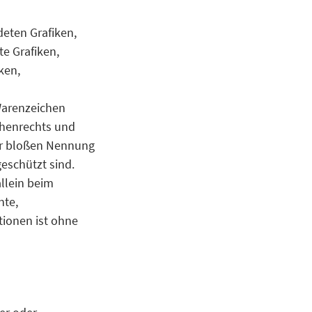
deten Grafiken,
e Grafiken,
ken,
s
Warenzeichen
chenrechts und
der bloßen Nennung
geschützt sind.
allein beim
nte,
tionen ist ohne