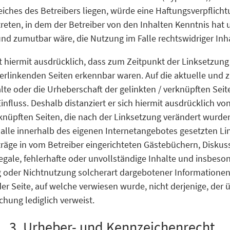
ches des Betreibers liegen, würde eine Haftungsverpflicht
 treten, in dem der Betreiber von den Inhalten Kenntnis hat
nd zumutbar wäre, die Nutzung im Falle rechtswidriger Inha
rt hiermit ausdrücklich, dass zum Zeitpunkt der Linksetzung 
verlinkenden Seiten erkennbar waren. Auf die aktuelle und 
alte oder die Urheberschaft der gelinkten / verknüpften Seit
Einfluss. Deshalb distanziert er sich hiermit ausdrücklich vo
erknüpften Seiten, die nach der Linksetzung verändert wurde
ür alle innerhalb des eigenen Internetangebotes gesetzten L
räge in vom Betreiber eingerichteten Gästebüchern, Diskus
llegale, fehlerhafte oder unvollständige Inhalte und insbes
 oder Nichtnutzung solcherart dargebotener Informationen
der Seite, auf welche verwiesen wurde, nicht derjenige, der ü
ichung lediglich verweist.
3. Urheber- und Kennzeichenrecht