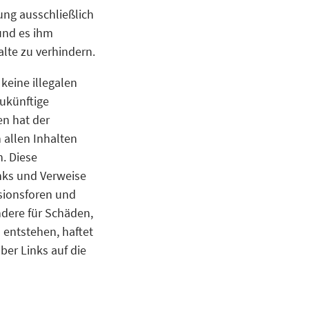
ung ausschließlich
 und es ihm
lte zu verhindern.
keine illegalen
zukünftige
en hat der
n allen Inhalten
n. Diese
inks und Verweise
sionsforen und
ondere für Schäden,
 entstehen, haftet
ber Links auf die