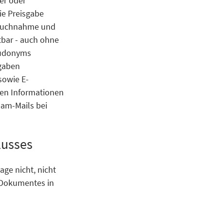
er oder
ie Preisgabe
spruchnahme und
tbar - auch ohne
eudonyms
ngaben
sowie E-
ten Informationen
pam-Mails bei
lusses
ge nicht, nicht
s Dokumentes in