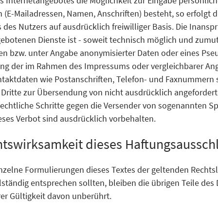
s Internetangebotes die Möglichkeit zur Eingabe persönlich
n (E-Mailadressen, Namen, Anschriften) besteht, so erfolgt d
s des Nutzers auf ausdrücklich freiwilliger Basis. Die Inan
gebotenen Dienste ist - soweit technisch möglich und zumu
en bzw. unter Angabe anonymisierter Daten oder eines Ps
zung der im Rahmen des Impressums oder vergleichbarer A
ontaktdaten wie Postanschriften, Telefon- und Faxnummern 
 Dritte zur Übersendung von nicht ausdrücklich angeforder
. Rechtliche Schritte gegen die Versender von sogenannten S
ses Verbot sind ausdrücklich vorbehalten.
htswirksamkeit dieses Haftungsaussch
inzelne Formulierungen dieses Textes der geltenden Rechtsla
lständig entsprechen sollten, bleiben die übrigen Teile de
rer Gültigkeit davon unberührt.